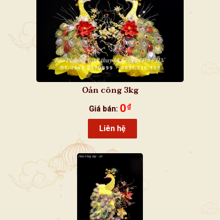
Oản công 3kg
0
₫
Giá bán:
Liên hệ