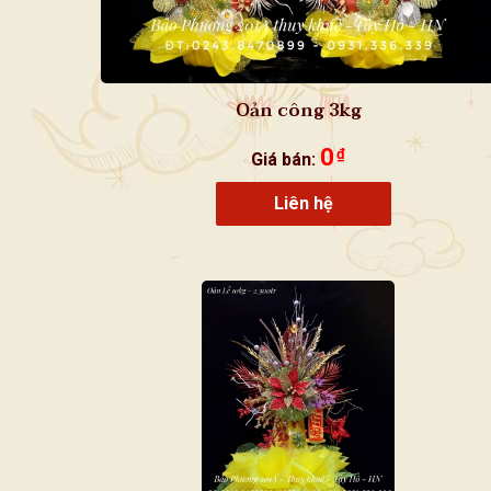
Oản công 3kg
0
₫
Giá bán:
Liên hệ