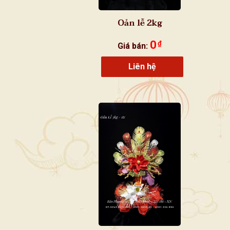
Oản lễ 2kg
0
₫
Giá bán:
Liên hệ