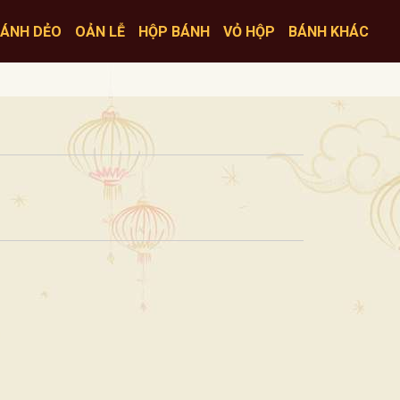
ÁNH DẺO
OẢN LỄ
HỘP BÁNH
VỎ HỘP
BÁNH KHÁC