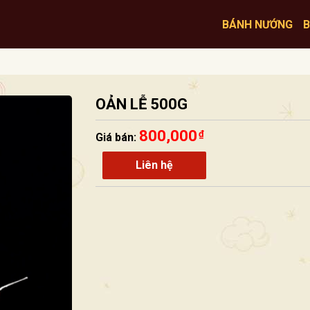
BÁNH NƯỚNG
B
OẢN LỄ 500G
800,000
₫
Giá bán:
Liên hệ