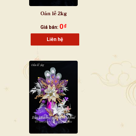
Oản lễ 2kg
0
₫
Giá bán:
Liên hệ