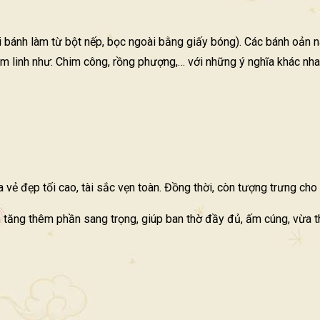
ánh làm từ bột nếp, bọc ngoài bằng giấy bóng). Các bánh oản này
tâm linh như: Chim công, rồng phượng,… với những ý nghĩa khác nha
vẻ đẹp tối cao, tài sắc vẹn toàn. Đồng thời, còn tượng trưng cho đ
m tăng thêm phần sang trọng, giúp ban thờ đầy đủ, ấm cúng, vừa t