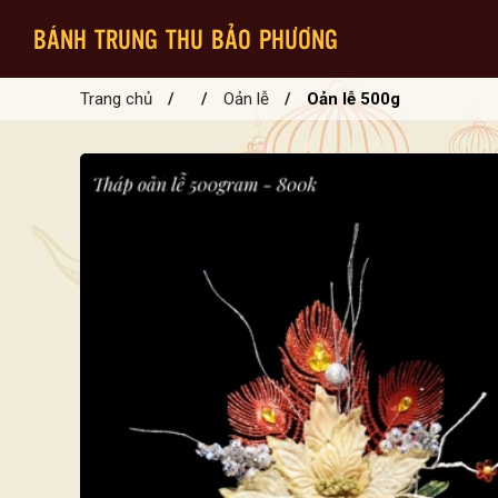
BÁNH TRUNG THU BẢO PHƯƠNG
Trang chủ
/
/
Oản lễ
/
Oản lễ 500g