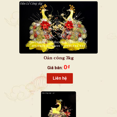
Oản công 3kg
0
₫
Giá bán:
Liên hệ