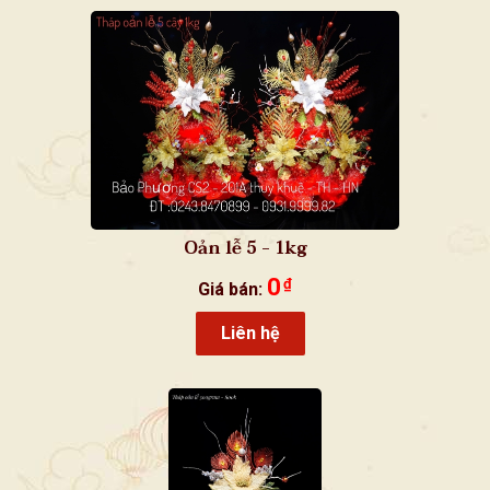
Oản lễ 5 - 1kg
0
₫
Giá bán:
Liên hệ