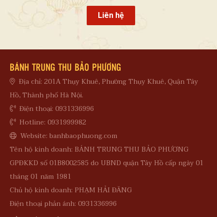
Liên hệ
BÁNH TRUNG THU BẢO PHƯƠNG
Địa chỉ: 201A Thụy Khuê, Phường Thụy Khuê, Quận Tây
Hồ, Thành phố Hà Nội.
Điện thoại: 0931336996
Hotline: 0931999982
Website: banhbaophuong.com
Tên hộ kinh doanh: BÁNH TRUNG THU BẢO PHƯƠNG
GPĐKKD số 01B8002585 do UBND quận Tây Hồ cấp ngày 01
tháng 01 năm 1981
Chủ hộ kinh doanh: PHẠM HẢI ĐĂNG
Điện thoại phản ánh: 0931336996