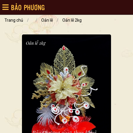
BẢO PHƯƠNG
Trang chủ
/
/
Oản lễ
/
Oản lễ 2kg