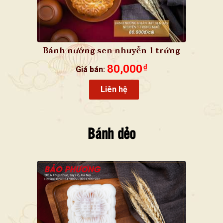
Bánh nướng sen nhuyễn 1 trứng
muối
80,000
₫
Giá bán:
Liên hệ
Bánh dẻo