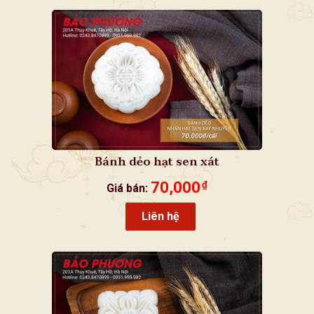
Bánh dẻo hạt sen xát
70,000
₫
Giá bán:
Liên hệ