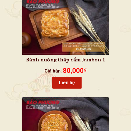
Bánh nướng thập cẩm Jambon 1
trứng muối
80,000
₫
Giá bán:
Liên hệ